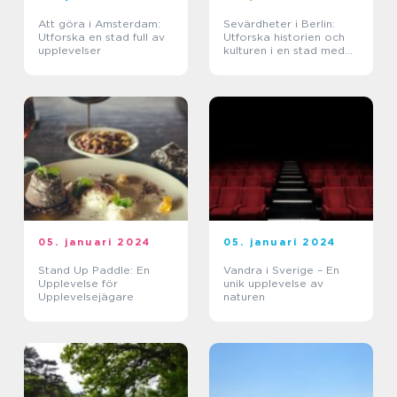
Att göra i Amsterdam:
Sevärdheter i Berlin:
Utforska en stad full av
Utforska historien och
upplevelser
kulturen i en stad med
många ansikten
05. januari 2024
05. januari 2024
Stand Up Paddle: En
Vandra i Sverige – En
Upplevelse för
unik upplevelse av
Upplevelsejägare
naturen