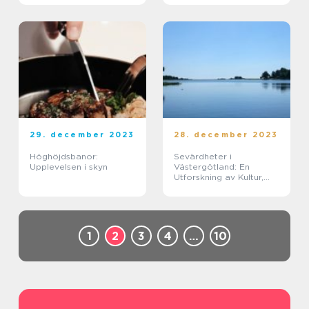
29. december 2023
28. december 2023
Höghöjdsbanor:
Sevärdheter i
Upplevelsen i skyn
Västergötland: En
Utforskning av Kultur,
Historia och Natursköna
Platser
1
2
3
4
…
10