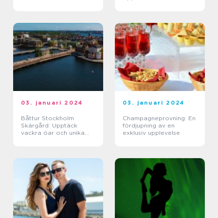
03. januari 2024
03. januari 2024
Båttur Stockholm
Champagneprovning: En
Skärgård: Upptäck
fördjupning av en
vackra öar och unika
exklusiv upplevelse
upplevelser