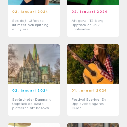
02. januari 2024
02. januari 2024
Sex dejt: Utforska
Att göra i Tällberg:
intimitet och njutning i
Upptäck en unik
en ny era
upplevelse
02. januari 2024
01. januari 2024
Sevärdheter Danmark:
Festival Sverige: En
Upptäck de bästa
Upplevelsejägares
platserna att besöka
Guide