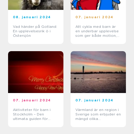
08. januari 2024
07. januari 2024
Vad händer på Gotland:
Att cykla med barn är
En upplevelsesrik ö i
en underbar upplevelse
Östersjön
som ger både motion,
frisk luft och möjlighet
till gemenskap
07. januari 2024
07. januari 2024
Aktiviteter för barn i
Värmland är en region i
Stockholm – Den
Sverige som erbjuder en
ultimata guiden för
mängd olika
upplevelsejägare
sevärdheter för
besökare att utforska