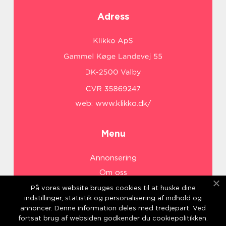
Adress
web:
www.klikko.dk/
Menu
Annonsering
Om oss
Cookies
På vores website bruges cookies til at huske dine
indstillinger, statistik og personalisering af indhold og
Kontakta oss
annoncer. Denne information deles med tredjepart. Ved
Sitemap
fortsat brug af websiden godkender du cookiepolitikken.