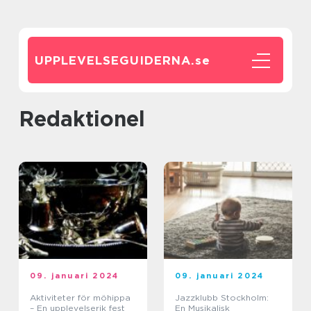
UPPLEVELSEGUIDERNA.
se
redaktionel
09. januari 2024
09. januari 2024
Aktiviteter för möhippa
Jazzklubb Stockholm:
– En upplevelserik fest
En Musikalisk