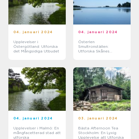
04. januari 2024
04. januari 2024
Upplevelser i
Österlen
Östergötland: Utforska
Smultronställen:
det Mångsidiga Utbudet
Utforska Skånes
Förtrollande Pärlor
04. januari 2024
03. januari 2024
Upplevelser i Malmö: En
Bästa Afternoon Tea
mångfacetterad stad att
Stockholm: En Lyxig
utforska
Upplevelse att Utforska