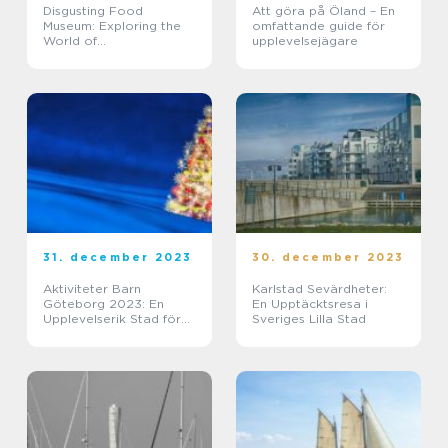
Disgusting Food
Att göra på Öland – En
Museum: Exploring the
omfattande guide för
World of
upplevelsejägare
Unconventional Culinary
Experiences
31. december 2023
30. december 2023
Aktiviteter Barn
Karlstad Sevärdheter:
Göteborg 2023: En
En Upptäcktsresa i
Upplevelserik Stad för
Sveriges Lilla Stad
Barn