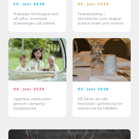
30. juni 2026
05. juni 2026
Trubadur företagsevent
Teambuilding i
så lyfter livemusik
Stockholm som skapar
stämningen på jobbet
starka team och minnen
04. juni 2026
03. juni 2026
Upptäck västkusten
Så hittar du rätt
genom camping i
festlokal i göteborg för
Kungsbacka
minnesvärda tillfällen