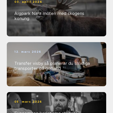
03. april 2026
Älgpark Nära möten med skogens
konung
12. mars 2026
Transfer visby så planerar du smidiga
transporter på gotland
05. mars 2026