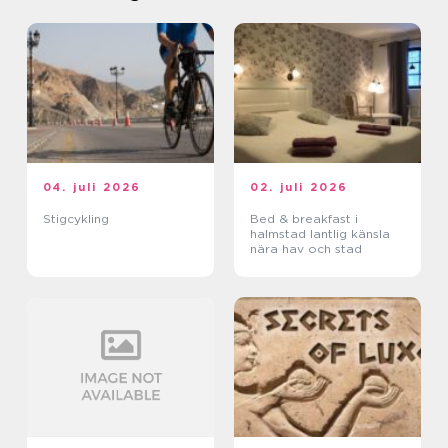
04. juli 2026
02. juli 2026
Stigcykling
Bed & breakfast i
halmstad lantlig känsla
nära hav och stad