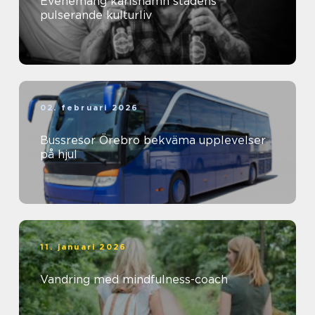
Evenemang karlshamn stadens
pulserande kulturliv
02. februari 2026
Bussresor Örebro bekväma upplevelser
på hjul
11. januari 2026
Vandring med mindfulness-coach