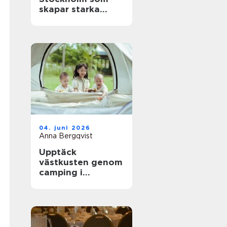
skapar starka
team och minnen
04. juni 2026
Anna Bergqvist
Upptäck
västkusten genom
camping i
Kungsbacka