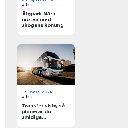
03. april 2026
admin
Älgpark Nära
möten med
skogens konung
12. mars 2026
admin
Transfer visby så
planerar du
smidiga
transporter på