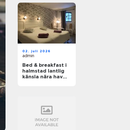
02. juli 2026
admin
Bed & breakfast i
halmstad lantlig
känsla nära hav
och stad