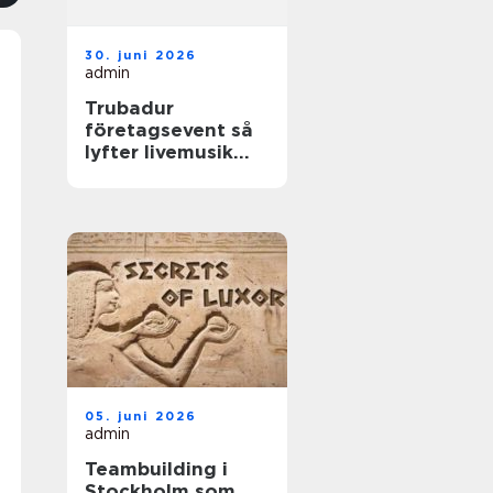
30. juni 2026
admin
Trubadur
företagsevent så
lyfter livemusik
stämningen på
jobbet
05. juni 2026
admin
Teambuilding i
Stockholm som