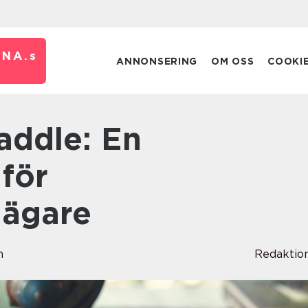
RNA.
s
ANNONSERING
OM OSS
COOKI
för
jägare
n
Redaktio