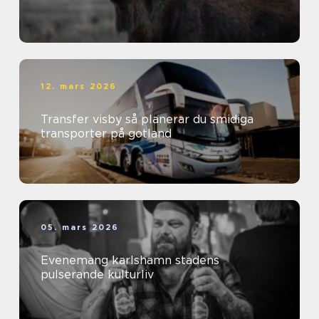
12. mars 2026
Transfer visby så planerar du smidiga
transporter på gotland
05. mars 2026
Evenemang karlshamn stadens
pulserande kulturliv