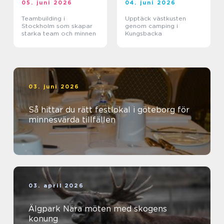
05. juni 2026
04. juni 2026
Teambuilding i
Upptäck västkusten
Stockholm som skapar
genom camping i
starka team och minnen
Kungsbacka
03. juni 2026
Så hittar du rätt festlokal i göteborg för
minnesvärda tillfällen
03. april 2026
Älgpark Nära möten med skogens
konung