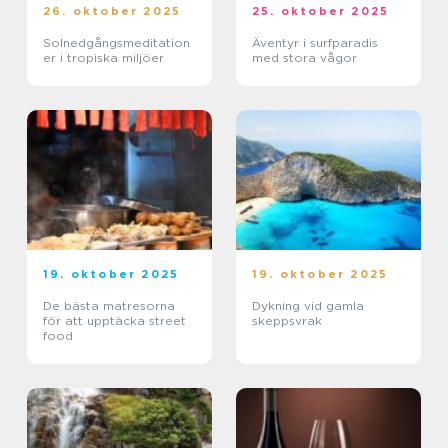
26. oktober 2025
25. oktober 2025
Solnedgångsmeditation
Äventyr i surfparadis
er i tropiska miljöer
med stora vågor
19. oktober 2025
19. oktober 2025
De bästa matresorna
Dykning vid gamla
för att upptäcka street
skeppsvrak
food