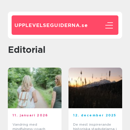
UPPLEVELSEGUIDERNA.
se
editorial
11. januari 2026
12. december 2025
Vandring med
De mest inspirerande
mindfulness-coach
historiska stadsdelarna i