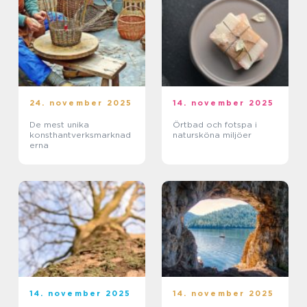
24. november 2025
14. november 2025
De mest unika
Örtbad och fotspa i
konsthantverksmarknad
natursköna miljöer
erna
14. november 2025
14. november 2025