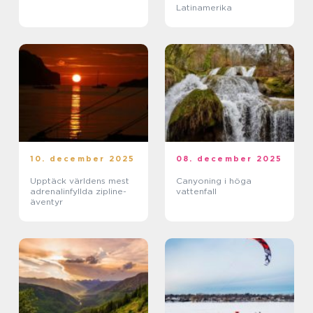
Latinamerika
10. december 2025
08. december 2025
Upptäck världens mest
Canyoning i höga
adrenalinfyllda zipline-
vattenfall
äventyr