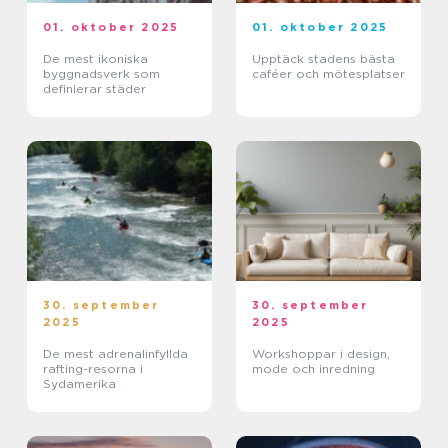
01. oktober 2025
01. oktober 2025
De mest ikoniska
Upptäck stadens bästa
byggnadsverk som
caféer och mötesplatser
definierar städer
30. september
30. september
2025
2025
De mest adrenalinfyllda
Workshoppar i design,
rafting-resorna i
mode och inredning
Sydamerika