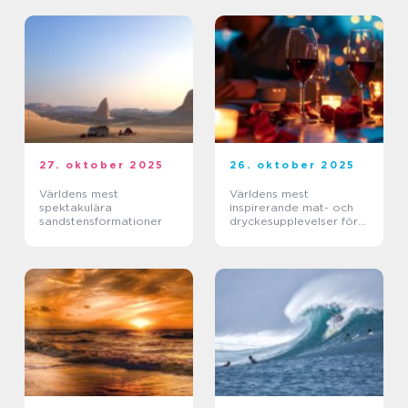
27. oktober 2025
26. oktober 2025
Världens mest
Världens mest
spektakulära
inspirerande mat- och
sandstensformationer
dryckesupplevelser för
par