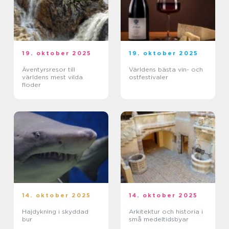
19. oktober 2025
19. oktober 2025
Äventyrsresor till
Världens bästa vin- och
världens mest vilda
ostfestivaler
floder
14. oktober 2025
14. oktober 2025
Hajdykning i skyddad
Arkitektur och historia i
bur
små medeltidsbyar