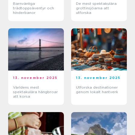
Barnvänliga
De mest spektakulära
trädtoppsäventyr och
grottinsjöarna att
hinderbanor
utforska
13. november 2025
13. november 2025
Världens mest
Utforska destinationer
spektakulära hängbroar
genom lokalt hantverk
att korsa