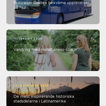
Bussresor Örebro bekväma upplevelser
på hjul
11. januari 2026
Vandring med mindfulness-coach
12. december 2025
De mest inspirerande historiska
stadsdelarna i Latinamerika