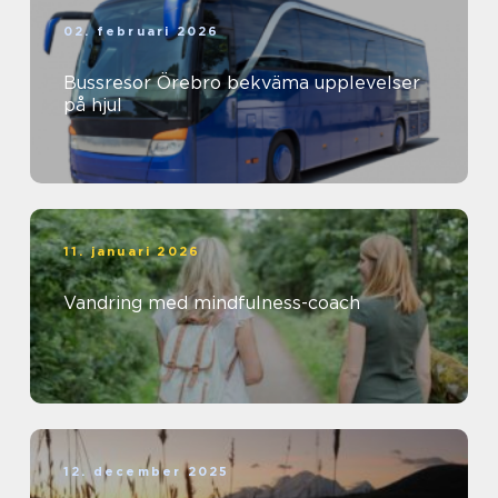
02. februari 2026
Bussresor Örebro bekväma upplevelser
på hjul
11. januari 2026
Vandring med mindfulness-coach
12. december 2025