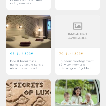
och gemenskap
02. juli 2026
30. juni 2026
Bed & breakfast i
Trubadur företagsevent
halmstad lantlig känsla
så lyfter livemusik
nära hav och stad
stämningen på jobbet