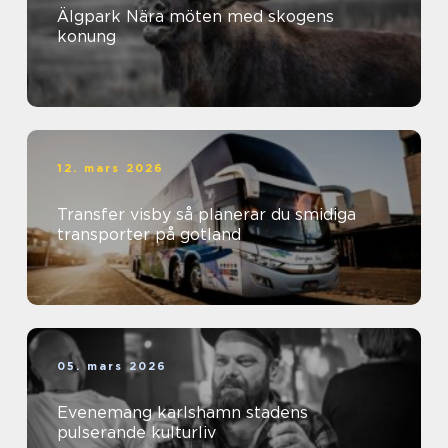
Älgpark Nära möten med skogens
konung
12. mars 2026
Transfer visby så planerar du smidiga
transporter på gotland
05. mars 2026
Evenemang karlshamn stadens
pulserande kulturliv