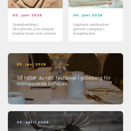
05. juni 2026
04. juni 2026
Teambuilding i
Upptäck västkusten
Stockholm som skapar
genom camping i
starka team och minnen
Kungsbacka
03. juni 2026
Så hittar du rätt festlokal i göteborg för
minnesvärda tillfällen
03. april 2026