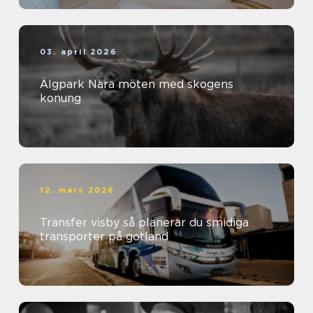
03. april 2026
Älgpark Nära möten med skogens
konung
12. mars 2026
Transfer visby så planerar du smidiga
transporter på gotland