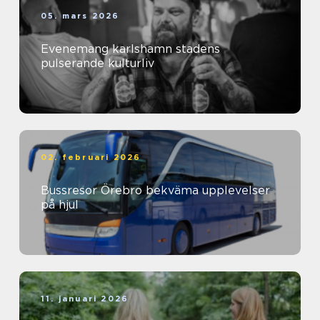
05. mars 2026
Evenemang karlshamn stadens
pulserande kulturliv
02. februari 2026
Bussresor Örebro bekväma upplevelser
på hjul
11. januari 2026