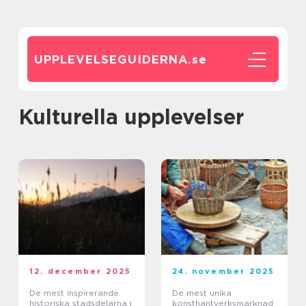
UPPLEVELSEGUIDERNA.
se
Kulturella upplevelser
12. december 2025
24. november 2025
De mest inspirerande
De mest unika
historiska stadsdelarna i
konsthantverksmarknad