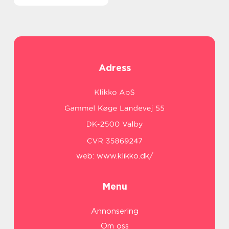
Adress
web:
www.klikko.dk/
Menu
Annonsering
Om oss