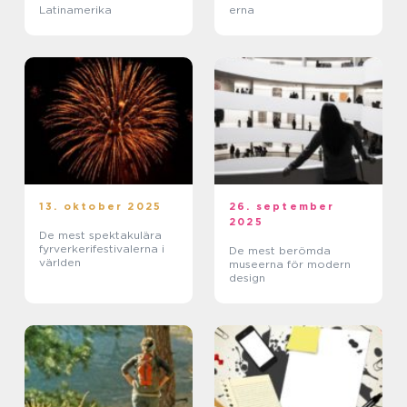
Latinamerika
erna
13. oktober 2025
26. september
2025
De mest spektakulära
fyrverkerifestivalerna i
De mest berömda
världen
museerna för modern
design