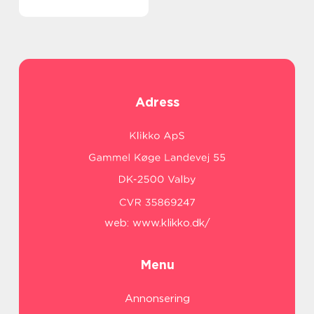
Adress
web:
www.klikko.dk/
Menu
Annonsering