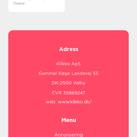
Öland
Adress
web:
www.klikko.dk/
Menu
Annonsering