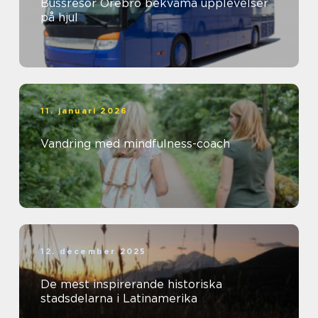
Bussresor Örebro bekväma upplevelser
på hjul
11. januari 2026
Vandring med mindfulness-coach
12. december 2025
De mest inspirerande historiska
stadsdelarna i Latinamerika