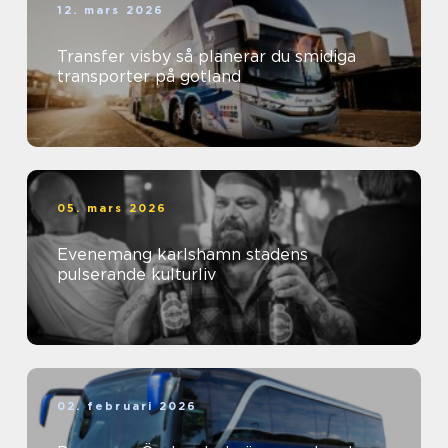
12. mars 2026
Transfer visby så planerar du smidiga
transporter på gotland
05. mars 2026
Evenemang karlshamn stadens
pulserande kulturliv
02. februari 2026