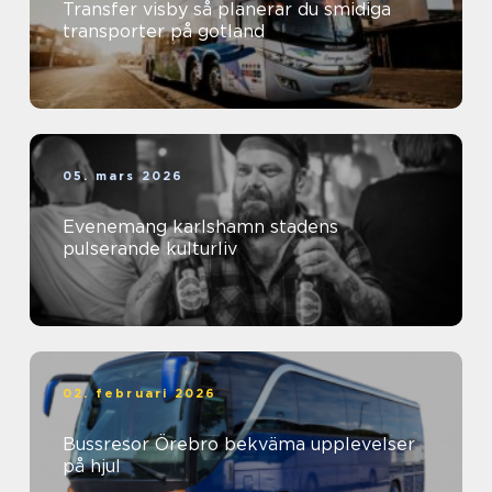
Transfer visby så planerar du smidiga
transporter på gotland
05. mars 2026
Evenemang karlshamn stadens
pulserande kulturliv
02. februari 2026
Bussresor Örebro bekväma upplevelser
på hjul