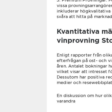
3. Premium Provningar: Fö
vissa provningsarrangöre
inkluderar högkvalitativa 
svåra att hitta på markna
Kvantitativa m
vinprovning St
Enligt rapporter från oli
efterfrågan på ost- och v
åren. Antalet bokningar h
vilket visar att intresset 
Dessutom har positiva re
medier och resewebbplatse
En diskussion om hur olik
varandra