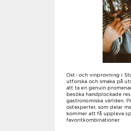
Ost- och vinprovning i St
utforska och smaka på ut
att ta en genuin promen
besöka handplockade rest
gastronomiska världen. P
ostexperter, som delar me
kommer att få uppleva s
favoritkombinationer.