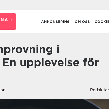
RNA.
s
ANNONSERING
OM OSS
COOKI
 En upplevelse för
son
Redaktio