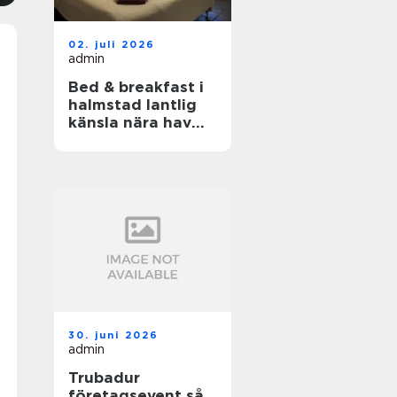
02. juli 2026
admin
Bed & breakfast i
halmstad lantlig
känsla nära hav
och stad
30. juni 2026
admin
Trubadur
företagsevent så