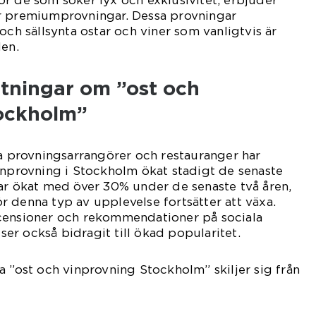
r de som söker lyx och exklusivitet, erbjuder
r premiumprovningar. Dessa provningar
och sällsynta ostar och viner som vanligtvis är
den.
ätningar om ”ost och
ockholm”
ka provningsarrangörer och restauranger har
inprovning i Stockholm ökat stadigt de senaste
ar ökat med över 30% under de senaste två åren,
för denna typ av upplevelse fortsätter att växa.
censioner och rekommendationer på sociala
r också bidragit till ökad popularitet.
a ”ost och vinprovning Stockholm” skiljer sig från