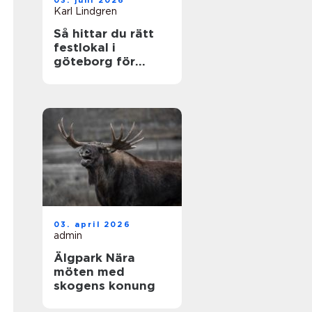
03. juni 2026
Karl Lindgren
Så hittar du rätt
festlokal i
göteborg för
minnesvärda
tillfällen
03. april 2026
admin
Älgpark Nära
möten med
skogens konung