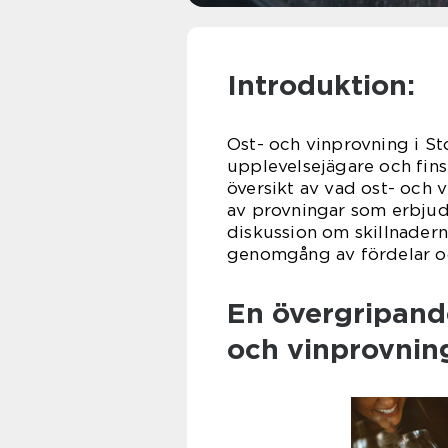
Introduktion:
Ost- och vinprovning i Sto
upplevelsejägare och fin
översikt av vad ost- och 
av provningar som erbjuds
diskussion om skillnadern
genomgång av fördelar oc
En övergripande
och vinprovnin