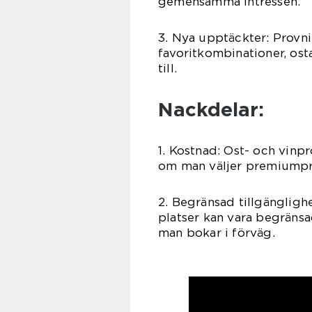
gemensamma intressen.
3. Nya upptäckter: Provni
favoritkombinationer, ost
till.
Nackdelar:
1. Kostnad: Ost- och vinp
om man väljer premiumpro
2. Begränsad tillgängligh
platser kan vara begränsad
man bokar i förväg.