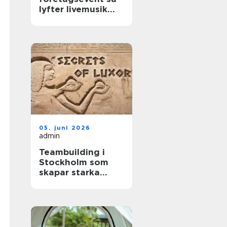
lyfter livemusik
stämningen på
jobbet
05. juni 2026
admin
Teambuilding i
Stockholm som
skapar starka
team och minnen