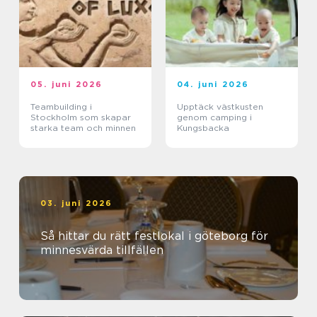
05. juni 2026
04. juni 2026
Teambuilding i
Upptäck västkusten
Stockholm som skapar
genom camping i
starka team och minnen
Kungsbacka
03. juni 2026
Så hittar du rätt festlokal i göteborg för
minnesvärda tillfällen