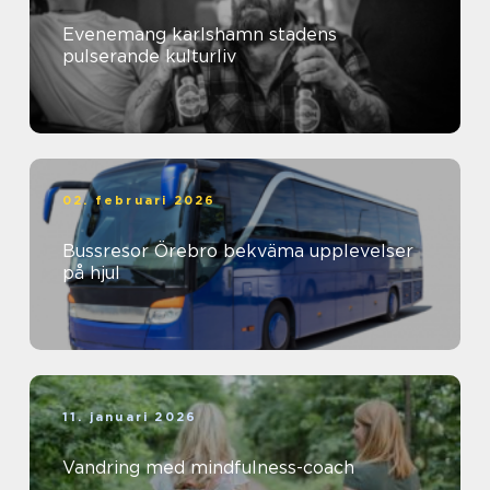
Evenemang karlshamn stadens
pulserande kulturliv
02. februari 2026
Bussresor Örebro bekväma upplevelser
på hjul
11. januari 2026
Vandring med mindfulness-coach