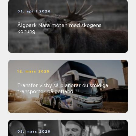
03. april 2026
Älgpark Nära möten med skogens
konung
12. mars 2026
Transfer visby så planerar du smidiga
transporter på gotland
05. mars 2026