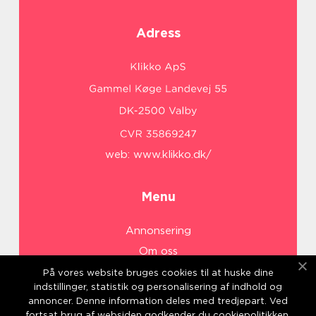
Adress
web:
www.klikko.dk/
Menu
Annonsering
Om oss
Cookies
På vores website bruges cookies til at huske dine
indstillinger, statistik og personalisering af indhold og
Kontakta oss
annoncer. Denne information deles med tredjepart. Ved
Sitemap
fortsat brug af websiden godkender du cookiepolitikken.