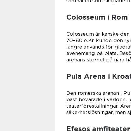
samhällen som skapade d
Colosseum i Rom
Colosseum är kanske den 
70–80 e.Kr. kunde den r
längre används för gladia
evenemang på plats. Besö
arenans storhet på nära hå
Pula Arena i Kroa
Den romerska arenan i Pu
bäst bevarade i världen. 
teaterföreställningar. Ar
säkerhetslösningar, men s
Efesos amfiteater 