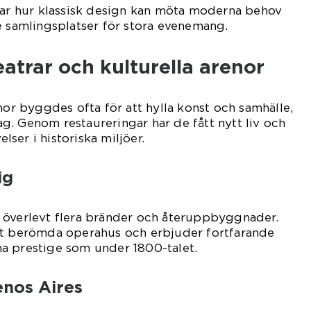
sar hur klassisk design kan möta moderna behov
e samlingsplatser för stora evenemang.
atrar och kulturella arenor
nor byggdes ofta för att hylla konst och samhälle,
. Genom restaureringar har de fått nytt liv och
ser i historiska miljöer.
ig
 överlevt flera bränder och återuppbyggnader.
st berömda operahus och erbjuder fortfarande
a prestige som under 1800-talet.
enos Aires