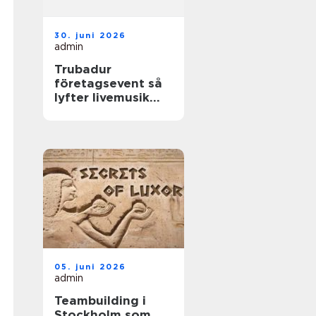
30. juni 2026
admin
Trubadur
företagsevent så
lyfter livemusik
stämningen på
jobbet
05. juni 2026
admin
Teambuilding i
Stockholm som