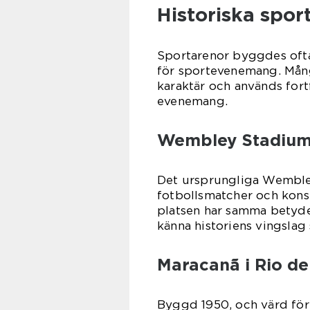
Historiska spo
Sportarenor byggdes ofta 
för sportevenemang. Många
karaktär och används fort
evenemang.
Wembley Stadium
Det ursprungliga Wembley
fotbollsmatcher och kons
platsen har samma betydel
känna historiens vingsla
Maracanã i Rio de
Byggd 1950, och värd för 