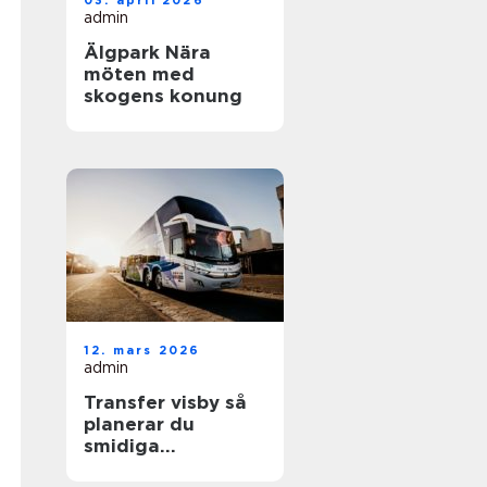
03. april 2026
admin
Älgpark Nära
möten med
skogens konung
12. mars 2026
admin
Transfer visby så
planerar du
smidiga
transporter på