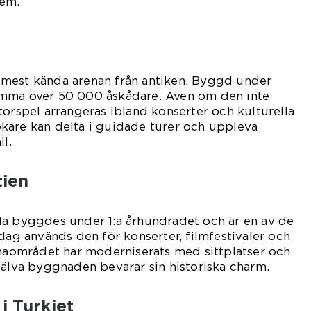
em.
mest kända arenan från antiken. Byggd under
ymma över 50 000 åskådare. Även om den inte
torspel arrangeras ibland konserter och kulturella
kare kan delta i guidade turer och uppleva
ll.
tien
la byggdes under 1:a århundradet och är en av de
Idag används den för konserter, filmfestivaler och
enaområdet har moderniserats med sittplatser och
jälva byggnaden bevarar sin historiska charm.
i Turkiet