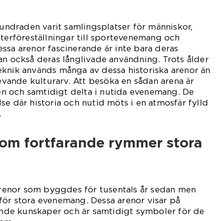
hundraden varit samlingsplatser för människor,
aterföreställningar till sportevenemang och
ssa arenor fascinerande är inte bara deras
an också deras långlivade användning. Trots ålder
eknik används många av dessa historiska arenor än
levande kulturarv. Att besöka en sådan arena är
iden och samtidigt delta i nutida evenemang. De
se där historia och nutid möts i en atmosfär fylld
.
som fortfarande rymmer stora
 arenor som byggdes för tusentals år sedan men
för stora evenemang. Dessa arenor visar på
de kunskaper och är samtidigt symboler för de