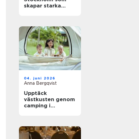
skapar starka
team och minnen
04. juni 2026
Anna Bergqvist
Upptäck
västkusten genom
camping i
Kungsbacka