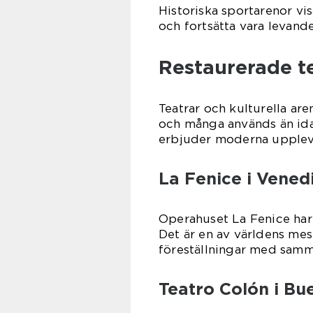
Historiska sportarenor vi
och fortsätta vara levand
Restaurerade te
Teatrar och kulturella are
och många används än idag
erbjuder moderna upplevel
La Fenice i Vened
Operahuset La Fenice har
Det är en av världens me
föreställningar med samm
Teatro Colón i Bu