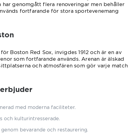
an har genomgått flera renoveringar men behåller
 används fortfarande för stora sportevenemang
ston
ör Boston Red Sox, invigdes 1912 och är en av
renor som fortfarande används. Arenan är älskad
a sittplatserna och atmosfären som gör varje match
 erbjuder
nerad med moderna faciliteter.
s och kulturintresserade.
or genom bevarande och restaurering.