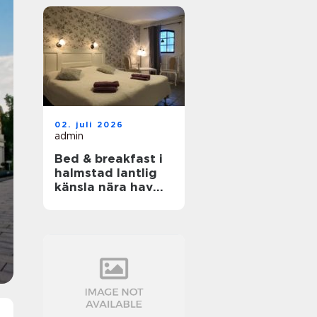
02. juli 2026
admin
Bed & breakfast i
halmstad lantlig
känsla nära hav
och stad