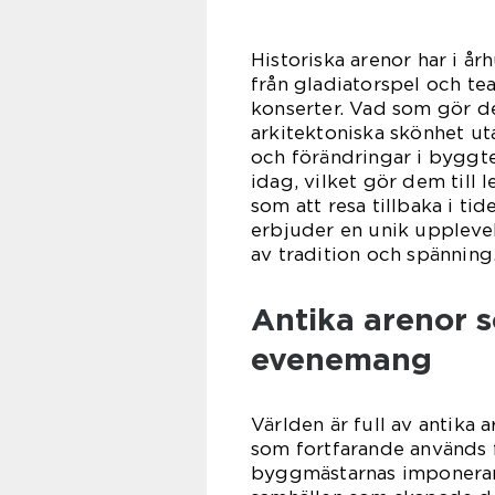
Historiska arenor har i år
från gladiatorspel och te
konserter. Vad som gör de
arkitektoniska skönhet ut
och förändringar i byggt
idag, vilket gör dem till 
som att resa tillbaka i t
erbjuder en unik upplevel
av tradition och spänning
Antika arenor 
evenemang
Världen är full av antika
som fortfarande används 
byggmästarnas imponeran