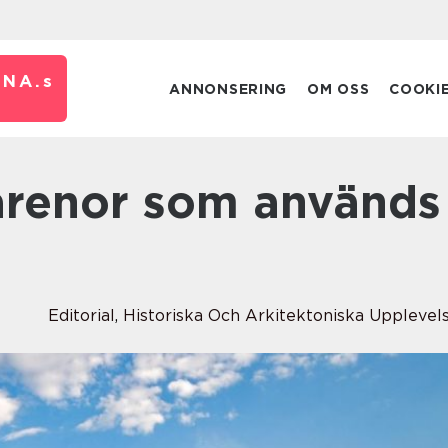
RNA.
s
ANNONSERING
OM OSS
COOKI
Editorial
,
Historiska Och Arkitektoniska Upplevel