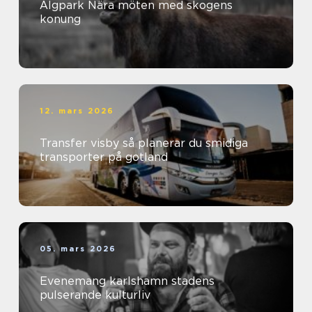
Älgpark Nära möten med skogens
konung
12. mars 2026
Transfer visby så planerar du smidiga
transporter på gotland
05. mars 2026
Evenemang karlshamn stadens
pulserande kulturliv