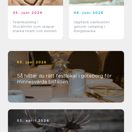
05. juni 2026
04. juni 2026
Teambuilding i
Upptäck västkusten
Stockholm som skapar
genom camping i
starka team och minnen
Kungsbacka
03. juni 2026
Så hittar du rätt festlokal i göteborg för
minnesvärda tillfällen
03. april 2026