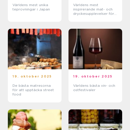
Världens mest unika
Världens mest
teprovningar i Japan
inspirerande mat- och
dryckesupplevelser för
par
19. oktober 2025
19. oktober 2025
De bästa matresorna
Världens bästa vin- och
för att upptäcka street
ostfestivaler
food