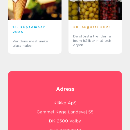
15. september
28. augusti 2025
2025
De största trenderna
inom hållbar mat och
Världens mest unika
dryck
glassmaker
Adress