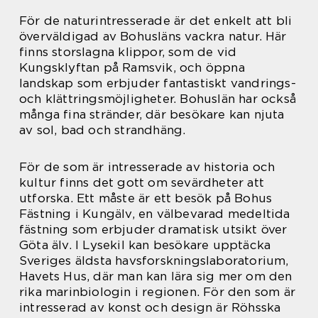
För de naturintresserade är det enkelt att bli
överväldigad av Bohusläns vackra natur. Här
finns storslagna klippor, som de vid
Kungsklyftan på Ramsvik, och öppna
landskap som erbjuder fantastiskt vandrings-
och klättringsmöjligheter. Bohuslän har också
många fina stränder, där besökare kan njuta
av sol, bad och strandhäng.
För de som är intresserade av historia och
kultur finns det gott om sevärdheter att
utforska. Ett måste är ett besök på Bohus
Fästning i Kungälv, en välbevarad medeltida
fästning som erbjuder dramatisk utsikt över
Göta älv. I Lysekil kan besökare upptäcka
Sveriges äldsta havsforskningslaboratorium,
Havets Hus, där man kan lära sig mer om den
rika marinbiologin i regionen. För den som är
intresserad av konst och design är Röhsska