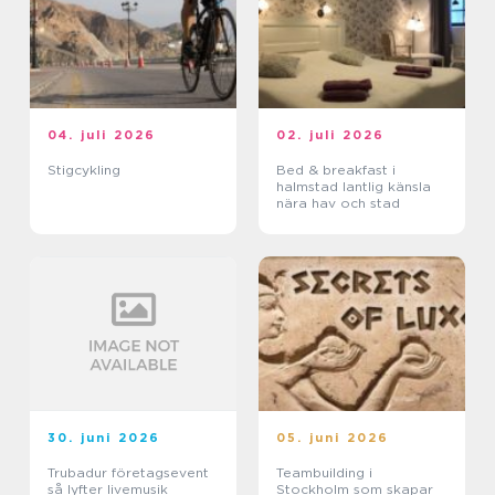
04. juli 2026
02. juli 2026
Stigcykling
Bed & breakfast i
halmstad lantlig känsla
nära hav och stad
30. juni 2026
05. juni 2026
Trubadur företagsevent
Teambuilding i
så lyfter livemusik
Stockholm som skapar