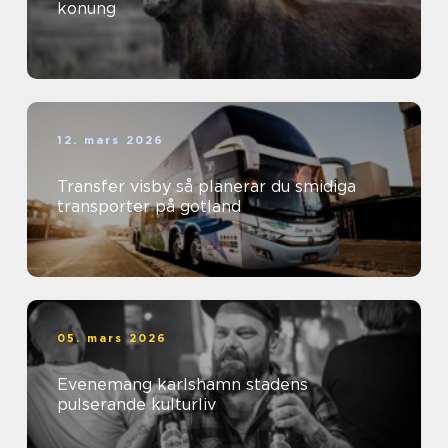
konung
12. mars 2026
Transfer visby så planerar du smidiga
transporter på gotland
05. mars 2026
Evenemang karlshamn stadens
pulserande kulturliv