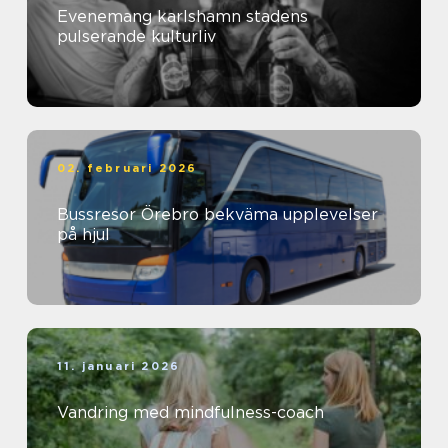
Evenemang karlshamn stadens
pulserande kulturliv
02. februari 2026
Bussresor Örebro bekväma upplevelser
på hjul
11. januari 2026
Vandring med mindfulness-coach