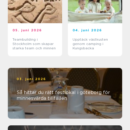
05. juni 2026
04. juni 2026
Teambuilding i
Upptäck västkusten
Stockholm som skapar
genom camping i
starka team och minnen
Kungsbacka
03. juni 2026
Så hittar du rätt festlokal i göteborg för
minnesvärda tillfällen