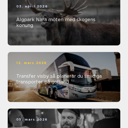
03. april 2026
Älgpark Nära möten med skogens
konung
12. mars 2026
Transfer visby så planerar du smidiga
transporter på gotland
05. mars 2026