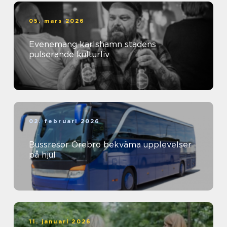
05. mars 2026
Evenemang karlshamn stadens
pulserande kulturliv
02. februari 2026
Bussresor Örebro bekväma upplevelser
på hjul
11. januari 2026