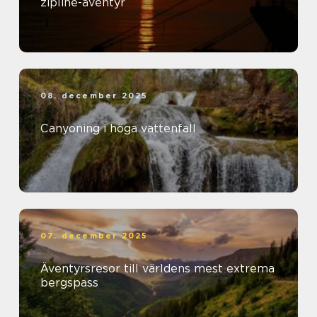
zipline-äventyr
08. december 2025
Canyoning i höga vattenfall
07. december 2025
Äventyrsresor till världens mest extrema
bergspass