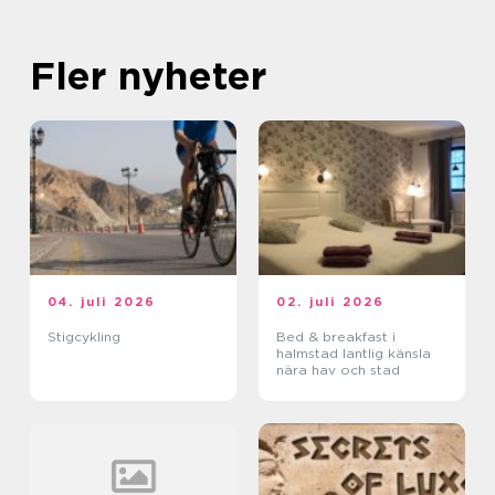
Fler nyheter
04. juli 2026
02. juli 2026
Stigcykling
Bed & breakfast i
halmstad lantlig känsla
nära hav och stad