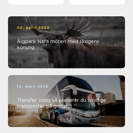
03. april 2026
Älgpark Nära möten med skogens
konung
12. mars 2026
Transfer visby så planerar du smidiga
transporter på gotland