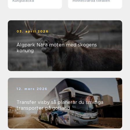
Kungsbacka
minnesvärda tillfällen
03. april 2026
Älgpark Nära möten med skogens
konung
12. mars 2026
Transfer visby så planerar du smidiga
transporter på gotland