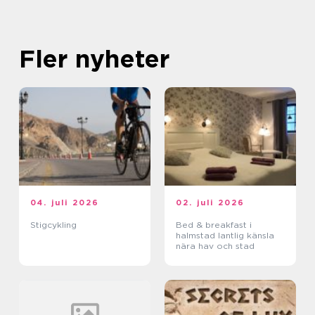
Fler nyheter
04. juli 2026
02. juli 2026
Stigcykling
Bed & breakfast i
halmstad lantlig känsla
nära hav och stad