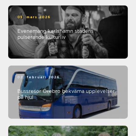
05. mars 2026
Evenemang karlshamn stadens
pulserande kulturliv
02. februari 2026
Bussresor Örebro bekväma upplevelser
på hjul