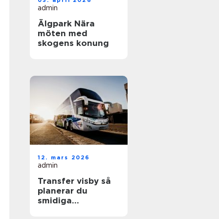
03. april 2026
admin
Älgpark Nära
möten med
skogens konung
12. mars 2026
admin
Transfer visby så
planerar du
smidiga
transporter på