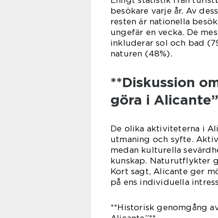
Enligt statistik från turis
besökare varje år. Av dess
resten är nationella besök
ungefär en vecka. De mest
inkluderar sol och bad (7
naturen (48%).
**Diskussion om
göra i Alicante”
De olika aktiviteterna i Al
utmaning och syfte. Aktiv
medan kulturella sevärdhe
kunskap. Naturutflykter ge
Kort sagt, Alicante ger m
på ens individuella intres
**Historisk genomgång av 