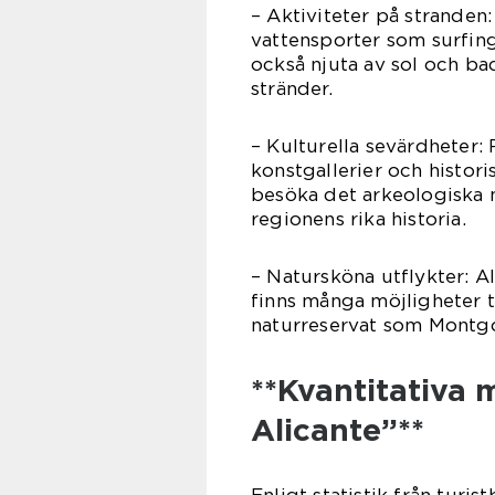
– Aktiviteter på stranden:
vattensporter som surfin
också njuta av sol och b
stränder.
– Kulturella sevärdheter: 
konstgallerier och histor
besöka det arkeologiska
regionens rika historia.
– Natursköna utflykter: A
finns många möjligheter ti
naturreservat som Montgó 
**Kvantitativa 
Alicante”**