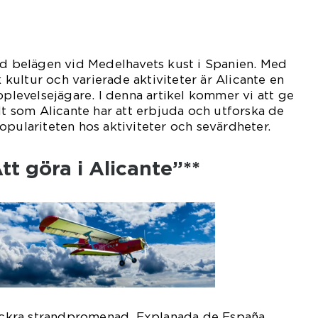
ad belägen vid Medelhavets kust i Spanien. Med
k kultur och varierade aktiviteter är Alicante en
pplevelsejägare. I denna artikel kommer vi att ge
llt som Alicante har att erbjuda och utforska de
opulariteten hos aktiviteter och sevärdheter.
tt göra i Alicante”**
vackra strandpromenad, Explanada de España.