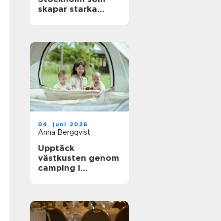
skapar starka
team och minnen
04. juni 2026
Anna Bergqvist
Upptäck
västkusten genom
camping i
Kungsbacka