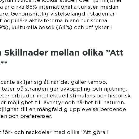
tbyrån i Alicante lockar staden över 1,5 miljoner
a är cirka 65% internationella turister, medan
are. Genomsnittlig vistelselängd i staden är
 populära aktiviteterna bland turisterna
9%), kulturella besök (64%) och utflykter i
 Skillnader mellan olika ”Att
**
icante skiljer sig åt när det gäller tempo,
iteter på stranden ger avkoppling och njutning,
ter erbjuder intellektuell stimulans och historisk
r möjlighet till äventyr och närhet till naturen.
öjlighet till en mångfaldig upplevelse beroende
sen och preferenser.
för- och nackdelar med olika ”Att göra i