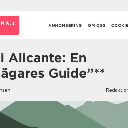
RNA.
s
ANNONSERING
OM OSS
COOKI
jägares Guide”**
nsen
Redaktio