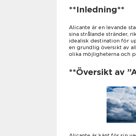
**Inledning**
Alicante är en levande st
sina strålande stränder, ri
idealisk destination för u
en grundlig översikt av a
olika möjligheterna och p
**Översikt av ”A
Alicante är känt för sin 