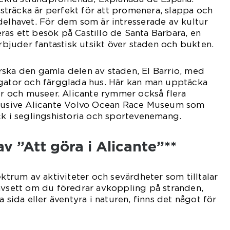
träcka är perfekt för att promenera, slappa och
delhavet. För dem som är intresserade av kultur
as ett besök på Castillo de Santa Barbara, en
juder fantastisk utsikt över staden och bukten.
rska den gamla delen av staden, El Barrio, med
sgator och färgglada hus. Här kan man upptäcka
rer och museer. Alicante rymmer också flera
klusive Alicante Volvo Ocean Race Museum som
ck i seglingshistoria och sportevenemang.
v ”Att göra i Alicante”**
ektrum av aktiviteter och sevärdheter som tilltalar
avsett om du föredrar avkoppling på stranden,
a sida eller äventyra i naturen, finns det något för