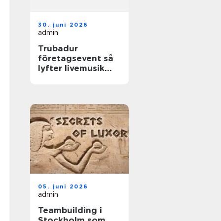
30. juni 2026
admin
Trubadur
företagsevent så
lyfter livemusik
stämningen på
jobbet
05. juni 2026
admin
Teambuilding i
Stockholm som