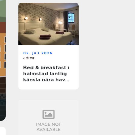
02. juli 2026
admin
Bed & breakfast i
halmstad lantlig
känsla nära hav
och stad