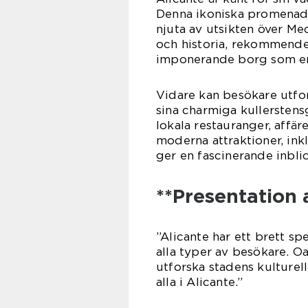
Denna ikoniska promenads
njuta av utsikten över Me
och historia, rekommender
imponerande borg som erb
Vidare kan besökare utfo
sina charmiga kullersten
lokala restauranger, affä
moderna attraktioner, in
ger en fascinerande inbli
**Presentation a
”Alicante har ett brett sp
alla typer av besökare. O
utforska stadens kulturell
alla i Alicante.”